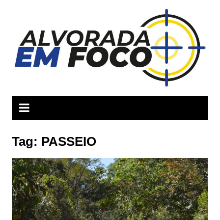
Ir
para
o
conteúdo
Tag:
PASSEIO