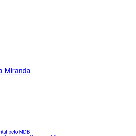
a Miranda
rital pelo MDB