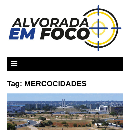
Ir
para
o
conteúdo
Tag:
MERCOCIDADES