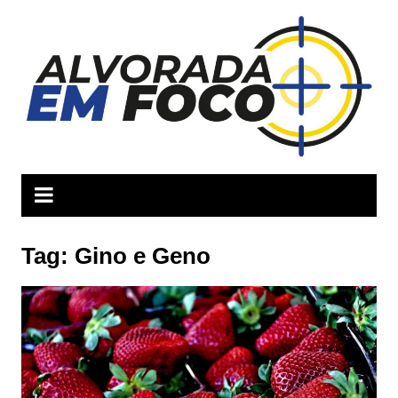
Ir
para
o
conteúdo
Tag:
Gino e Geno