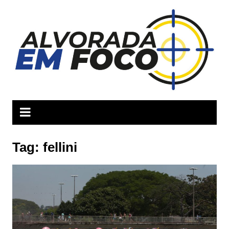
Ir
para
o
conteúdo
Tag:
fellini