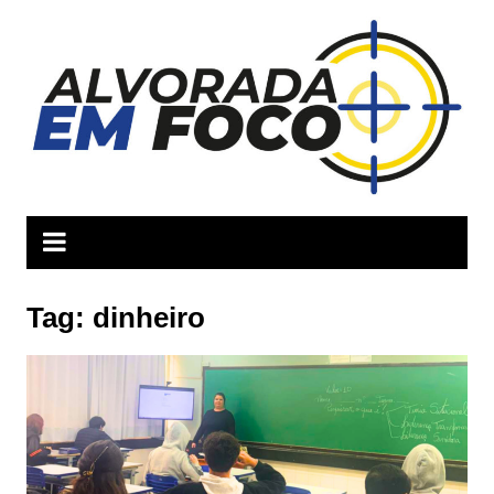
Ir
para
o
conteúdo
Tag:
dinheiro