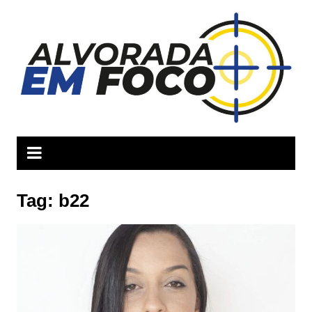
Ir
para
o
conteúdo
Tag:
b22