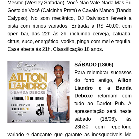
Mesmo (Wesley Safadão), Você Não Vale Nada Mas Eu
Gosto de Você (Calcinha Preta) e Cavalo Manco (Banda
Calypso). No som mecânico, DJ Daivisson ferverá a
pista com ritmos variados. Entrada a R$ 40,00, com
open bar, das 22h às 2h, incluindo cerveja, catuaba,
citrus, suco, energético, vodka, pinga com mel e tequila.
Casa aberta às 21h. Classificação 18 anos.
SÁBADO (18/06)
Para relembrar sucessos
do forró antigo,
Ailton
Liandro
e a Banda
Deboxe
retornam com
tudo ao Bardot Pub. A
apresentação será neste
sábado (18/06), às
23h30, com repertório
variado e dançante que garante as inesquecíveis Me