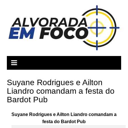
Ir
para
o
conteúdo
Suyane Rodrigues e Ailton
Liandro comandam a festa do
Bardot Pub
Suyane Rodrigues e Ailton Liandro comandam a
fest
a do Bardot Pub