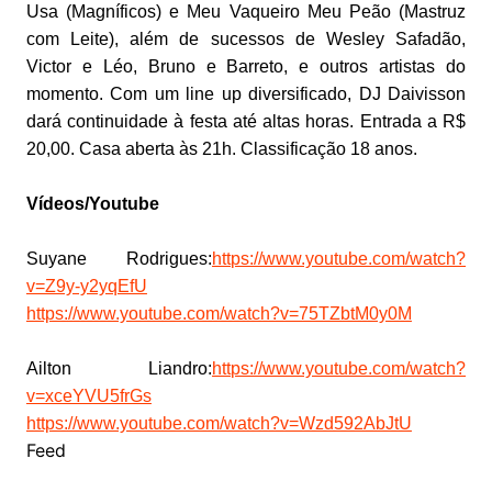
Usa (Magníficos) e Meu Vaqueiro Meu Peão (Mastruz
com Leite), além de sucessos de Wesley Safadão,
Victor e Léo, Bruno e Barreto, e outros artistas do
momento. Com um line up diversificado, DJ Daivisson
dará continuidade à festa até altas horas. Entrada a R$
20,00. Casa aberta às 21h. Classificação 18 anos.
Vídeos/Youtube
Suyane Rodrigues:
https://www.youtube.com/watch?
v=Z9y-y2yqEfU
https://www.youtube.com/watch?v=75TZbtM0y0M
Ailton Liandro:
https://www.youtube.com/watch?
v=xceYVU5frGs
https://www.youtube.com/watch?v=Wzd592AbJtU
Feed