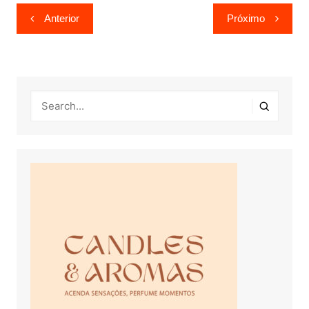
Navegação
Anterior
Próximo
de
Post