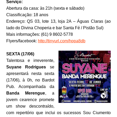
Serviço:
Abertura da casa: às 21h (sexta e sábado)
Classificação: 18 anos
Endereço: QS 03, lote 13, loja 2A – Águas Claras (ao
lado do Divina Choperia e bar Santa Fé / Pistão Sul)
Mais informações: (61) 9 8602-5778
Flyers/facebook:
http://tinyurl.com/hppa8db
SEXTA (17/06)
Talentosa e irreverente,
Suyane Rodrigues
se
apresentará nesta sexta
(17/06), à 0h, no Bardot
Pub. Acompanhada da
Banda Merengue
, a
jovem cearence promete
um show descontraído,
com repertório que inclui os sucessos Sou Ciumento