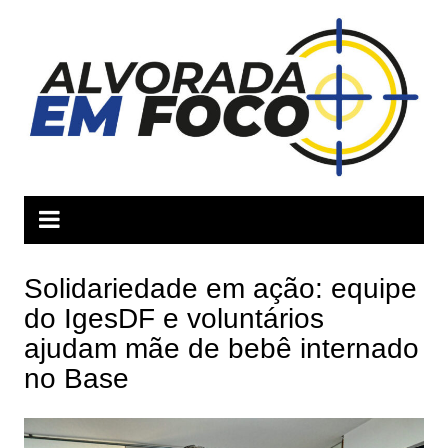
Ir
para
o
conteúdo
Solidariedade em ação: equipe
do IgesDF e voluntários
ajudam mãe de bebê internado
no Base