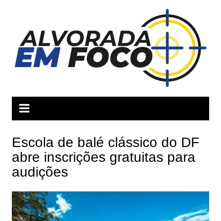
Ir
para
o
conteúdo
Escola de balé clássico do DF
abre inscrições gratuitas para
audições