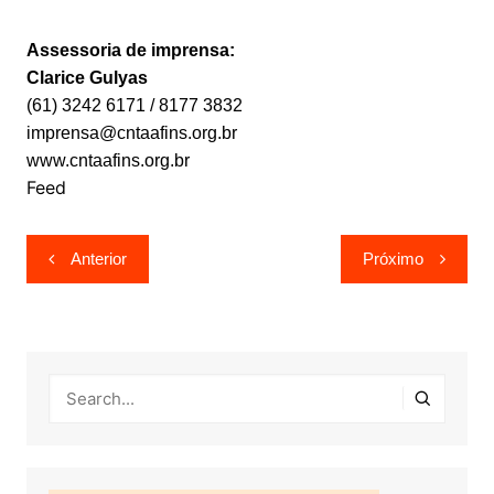
Assessoria de imprensa:
Clarice Gulyas
(61) 3242 6171 / 8177 3832
imprensa@cntaafins.org.br
www.cntaafins.org.br
Feed
Navegação
Anterior
Próximo
de
Post