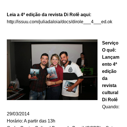
Leia a 4ª edição da revista Di Rolê aqui:
http://issuu.com/juliadaloia/docs/dirole___4___ed.ok
Serviço
O quê:
Lançam
ento 4ª
edição
da
revista
cultural
Di Rolê
Quando:
29/03/2014
Horário: A partir das 13h