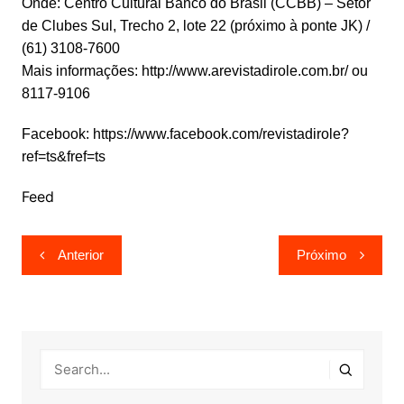
Onde: Centro Cultural Banco do Brasil (CCBB) – Setor
de Clubes Sul, Trecho 2, lote 22 (próximo à ponte JK) /
(61) 3108-7600
Mais informações: http://www.arevistadirole.com.br/ ou
8117-9106
Facebook: https://www.facebook.com/revistadirole?
ref=ts&fref=ts
Feed
Navegação
Anterior
Próximo
de
Post