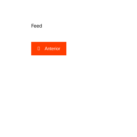
Feed
Navegação
Anterior
de
Post