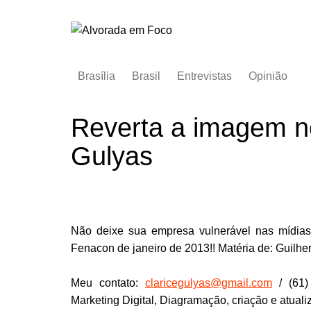
Ir
para
o
conteúdo
Brasília
Brasil
Entrevistas
Opinião
Reverta a imagem ne
Gulyas
Não deixe sua empresa vulnerável nas mídias s
Fenacon de janeiro de 2013!! Matéria de: Guilhe
Meu contato:
claricegulyas@gmail.com
/ (61)
Marketing Digital, Diagramação, criação e atual