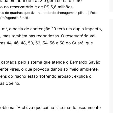
niciada em abril de 2022 e gera cerca de 150
do no reservatório é de R$ 5,6 milhões.
ais de quadras que tiveram rede de drenagem ampliada | Foto:
ira/Agência Brasília
2 m³, a bacia de contenção 10 terá um duplo impacto,
o, mas também nas redondezas. O reservatório vai
as 44, 46, 48, 50, 52, 54, 56 e 58 do Guará, que
a captada pelo sistema que atende o Bernardo Sayão
ente Pires, o que provoca danos ao meio ambiente.
ens do riacho estão sofrendo erosão”, explica o
las Coelho.
roblema. “A chuva que cai no sistema de escoamento