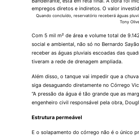
Bandeirante, está em reta final. A obra foi i
empregos diretos e indiretos. O valor investi
Quando concluído, reservatório receberá águas pluvi
Tony Olive
Com 5 mil m² de área e volume total de 9.14
social e ambiental, não só no Bernardo Sayã
receber as águas pluviais escoadas das quadr
tiveram a rede de drenagem ampliada.
Além disso, o tanque vai impedir que a chuv
siga desaguando diretamente no Córrego Vic
“A pressão da água é tão grande que as marg
engenheiro civil responsável pela obra, Doug
Estrutura permeável
E o solapamento do córrego não é o único p