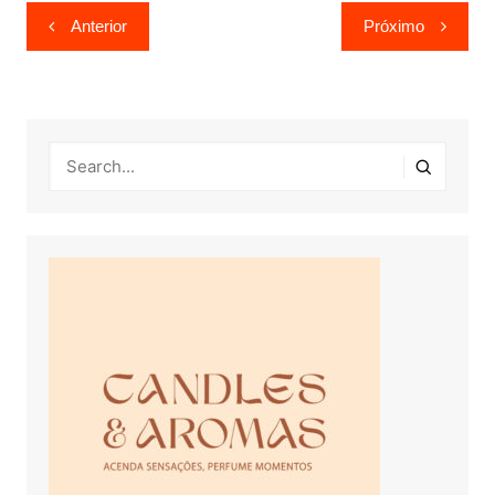
Navegação
Anterior
Próximo
de
Post