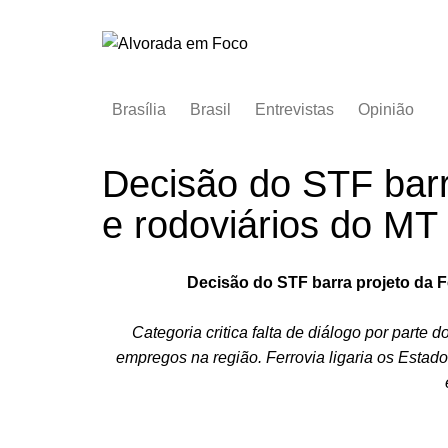
Ir
para
o
conteúdo
Brasília
Brasil
Entrevistas
Opinião
Decisão do STF barr
e rodoviários do 
Decisão do STF barra projeto da
Categoria critica falta de diálogo por part
empregos na região. Ferrovia ligaria os Estad