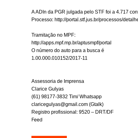
A ADIn da PGR julgada pelo STF foi a 4.717 co
Processo: http://portal.stf.jus.br/processos/det
Tramitação no MPF:
http://apps.mpf.mp.br/aptusmpf/portal
O número do auto para a busca é
1.00.000.010152/2017-11
Assessoria de Imprensa
Clarice Gulyas
(61) 98177-3832 Tim/ Whatsapp
claricegulyas@gmail.com (Gtalk)
Registro profissional: 9520 – DRT/DF
Feed