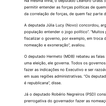
Na mesma linha, o deputado Leandro Grass (R
permitir entender as forças políticas de quem
da correlação de forças, de quem faz parte 
A deputada Júlia Lucy (Novo) concordou, ar
população entender o jogo político”. “Muito
fiscalizar o governo, por exemplo, em troca 
nomeação e exoneração”, avaliou.
O deputado Hermeto (MDB) rebateu as falas 
uma eleição, ele governa. Todos os governos 
fazer as indicações no Executivo e ser razo
em suas regiões administrativas. “Os deputa
é republicana”, disse.
Já o deputado Robério Negreiros (PSD) consid
prerrogativa do governador fazer as nomeaçõe