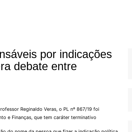
nsáveis por indicações
era debate entre
rofessor Reginaldo Veras, o PL nº 867/19 foi
o e Finanças, que tem caráter terminativo
usão do nome da pessoa que fizer a indicação política