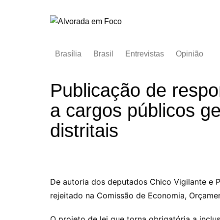
Ir
para
o
conteúdo
Brasília
Brasil
Entrevistas
Opinião
Publicação de respo
a cargos públicos g
distritais
De autoria dos deputados Chico Vigilante e P
rejeitado na Comissão de Economia, Orçament
O projeto de lei que torna obrigatória a incl