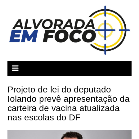
Ir
para
o
conteúdo
Projeto de lei do deputado
Iolando prevê apresentação da
carteira de vacina atualizada
nas escolas do DF