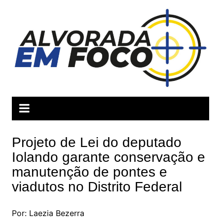
Ir
para
o
conteúdo
Projeto de Lei do deputado
Iolando garante conservação e
manutenção de pontes e
viadutos no Distrito Federal
Por: Laezia Bezerra