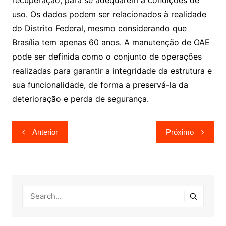
recuperação, para se adequarem a condições de
uso. Os dados podem ser relacionados à realidade
do Distrito Federal, mesmo considerando que
Brasília tem apenas 60 anos. A manutenção de OAE
pode ser definida como o conjunto de operações
realizadas para garantir a integridade da estrutura e
sua funcionalidade, de forma a preservá-la da
deterioração e perda de segurança.
Navegação
Anterior
Próximo
de
Post