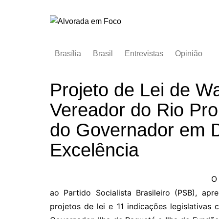
Ir
para
o
conteúdo
Brasília
Brasil
Entrevistas
Opinião
Projeto de Lei de W
Vereador do Rio Pro
do Governador em De
Excelência
O
ao Partido Socialista Brasileiro (PSB), a
projetos de lei e 11 indicações legislativas