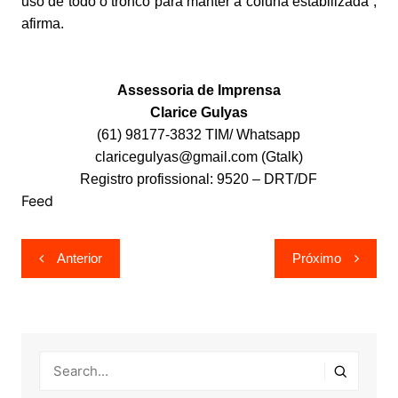
uso de todo o tronco para manter a coluna estabilizada”,
afirma.
Assessoria de Imprensa
Clarice Gulyas
(61) 98177-3832 TIM/ Whatsapp
claricegulyas@gmail.com (Gtalk)
Registro profissional: 9520 – DRT/DF
Feed
Navegação
Anterior
Próximo
de
Post