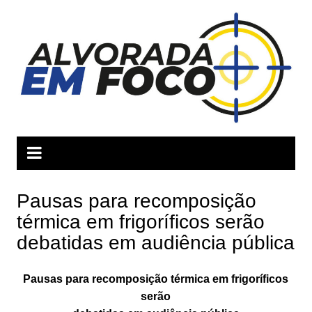
Ir
para
o
conteúdo
Pausas para recomposição
térmica em frigoríficos serão
debatidas em audiência pública
Pausas para recomposição térmica em frigoríficos
serão