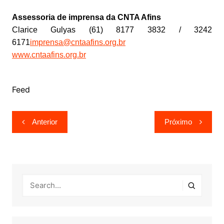
Assessoria de imprensa da CNTA Afins
Clarice Gulyas (61) 8177 3832 / 3242
6171
imprensa@cntaafins.org.br
www.cntaafins.org.br
Feed
Navegação
Anterior
Próximo
de
Post