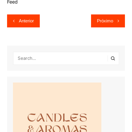
Feed
Navegação
Anterior
Próximo
de
Post