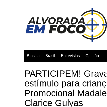
Ir
para
o
conteúdo
Brasília
Brasil
Entrevistas
Opinião
PARTICIPEM! Grava
estímulo para crianç
Promocional Madale
Clarice Gulyas