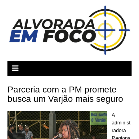
Ir
para
o
conteúdo
Parceria com a PM promete
busca um Varjão mais seguro
A
administ
radora
Regiona