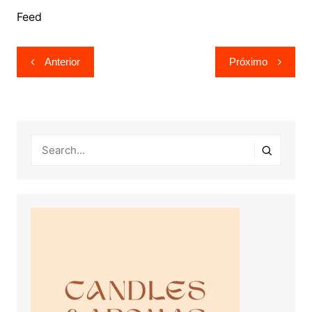
Feed
Navegação
Anterior
Próximo
de
Post