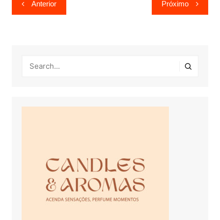
Navegação
Anterior
Próximo
de
Post