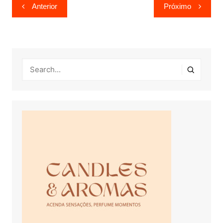
Navegação
Anterior
Próximo
de
Post