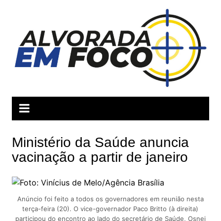
Ir
para
o
conteúdo
Ministério da Saúde anuncia
vacinação a partir de janeiro
Anúncio foi feito a todos os governadores em reunião nesta
terça-feira (20). O vice-governador Paco Britto (à direita)
participou do encontro ao lado do secretário de Saúde, Osnei