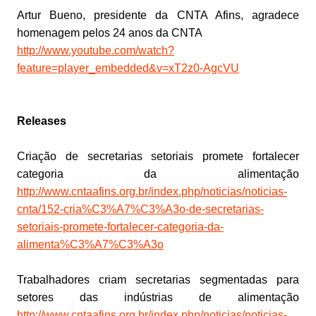
Artur Bueno, presidente da CNTA Afins, agradece
homenagem pelos 24 anos da CNTA
http://www.youtube.com/watch?
feature=player_embedded&v=xT2z0-AgcVU
Releases
Criação de secretarias setoriais promete fortalecer
categoria da alimentação
http://www.cntaafins.org.br/index.php/noticias/noticias-
cnta/152-cria%C3%A7%C3%A3o-de-secretarias-
setoriais-promete-fortalecer-categoria-da-
alimenta%C3%A7%C3%A3o
Trabalhadores criam secretarias segmentadas para
setores das indústrias de alimentação
http://www.cntaafins.org.br/index.php/noticias/noticias-