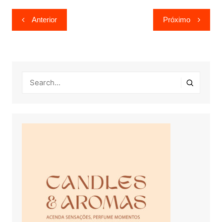
Navegação
Anterior
Próximo
de
Post