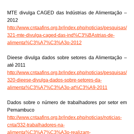
MTE divulga CAGED das Indústrias de Alimentação –
2012
http://www.cntaafins.org.br/index.php/noticias/pesquisas/
321-mte-divulga-caged-das-ind%C3%BAstrias-de-
alimenta%C3%A7%C3%A3o-2012
Dieese divulga dados sobre setores da Alimentação –
até 2011
http://www.cntaafins.org.br/index.php/noticias/pesquisas/
320-dieese-divulga-dados-sobre-setores-da-
alimenta%C3%A7%C3%A3o-at%C3%A9-2011
Dados sobre o número de trabalhadores por setor em
Pernambuco
http://www.cntaafins.org.br/index.php/noticias/noticias-
cnta/332-trabalhadores-na-
alimenta%C3%A7%C3%A3o-realizam-