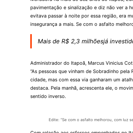
pavimentação e sinalização e diz não ver a 
evitava passar à noite por essa região, era 
insegurança a mais. Se com o asfalto melhorou
Mais de R$ 2,3 milhõesjá investi
Administrador do Itapoã, Marcus Vinicius Co
“As pessoas que vinham de Sobradinho pela 
cidade, mas com essa via ganharam um atalh
destaca. Pela manhã, acrescenta ele, o movim
sentido inverso.
Edite: “Se com o asfalto melhorou, com luz ser
Com relação aos esforços empenhados no Ita