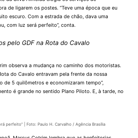
hora de ligarem os postes. “Teve uma época que eu
muito escuro. Com a estrada de chão, dava uma
, com luz será perfeito”, conta.
dos pelo GDF na Rota do Cavalo
trim observa a mudança no caminho dos motoristas.
Rota do Cavalo entravam pela frente da nossa
o de 5 quilômetros e economizaram tempo”,
ento é grande no sentido Plano Piloto. E, à tarde, no
á perfeito” | Foto: Paulo H. Carvalho / Agência Brasília
poã, Marcus Cotrim lembra que as benfeitorias