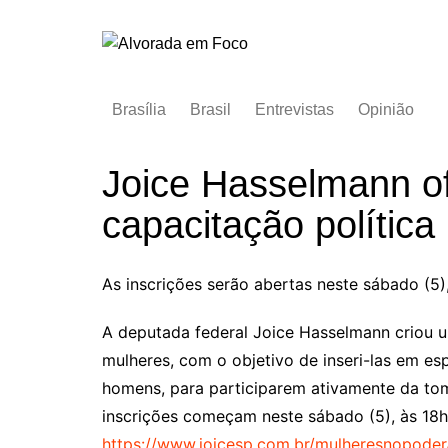
Ir
para
o
conteúdo
Brasília
Brasil
Entrevistas
Opinião
Joice Hasselmann of
capacitação política
As inscrições serão abertas neste sábado (5)
A deputada federal Joice Hasselmann criou u
mulheres, com o objetivo de inseri-las em e
homens, para participarem ativamente da tom
inscrições começam neste sábado (5), às 18h,
https://www.joicesp.com.br/mulheresnopoder