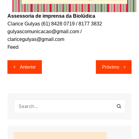
Assessoria de imprensa da Biolúdica
Clarice Gulyas (61) 8428 0719 / 8177 3832
gulyascomunicacao@gmail.com /
claricegulyas@gmail.com
Feed
Navegação
Anterior
Próximo
de
Post