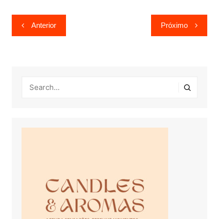
Navegação
Anterior
Próximo
de
Post