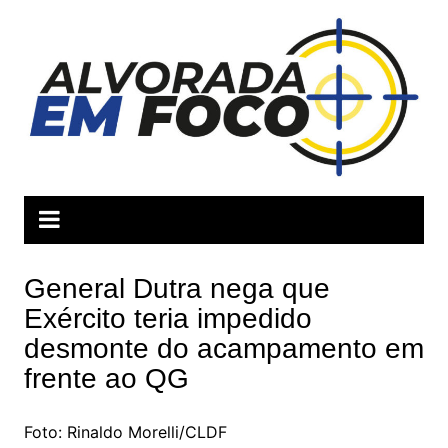
Ir
para
o
conteúdo
General Dutra nega que
Exército teria impedido
desmonte do acampamento em
frente ao QG
Foto: Rinaldo Morelli/CLDF