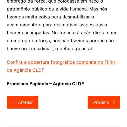
emprego da força, que colocasse em risco o
patrimônio público ou a vida humana. Mas nós
fizemos muita coisa para desmobilizar o
acampamento e para desmotivar as pessoas a
ficarem acampadas. No tocante à ação direta com
o emprego da força, nós não fizemos porque não
houve ordem judicial”, repetiu o general.
Confira a cobertura fotográfica completa no Flirkr
da Agência CLDF
Francisco Espínola – Agência CLDF
Navegação
Anterior
Próximo
de
Post