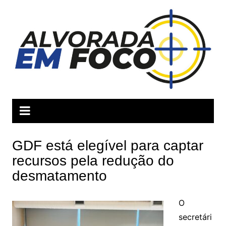
Ir
para
o
conteúdo
GDF está elegível para captar
recursos pela redução do
desmatamento
O
secretári