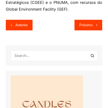
Estratégicos (CGEE) e o PNUMA, com recursos do
Global Environment Facility (GEF).
Navegação
Anterior
Próximo
de
Post