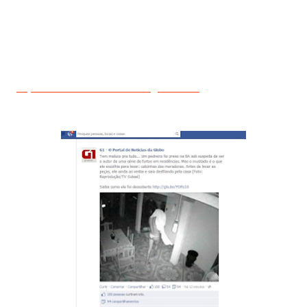
quarta (5/12) no Facebok institucional. Essa foi a minha
opinião…deem a de vocês!
A postagem está ativa no link
http://www.facebook.com/#!/g1?fref=ts