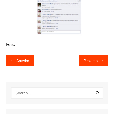
Feed
Navegação
Anterior
Próximo
de
Post