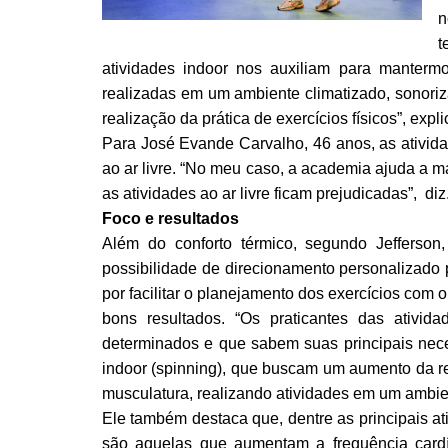
n
t
atividades indoor nos auxiliam para manterm
realizadas em um ambiente climatizado, sonoriz
realização da prática de exercícios físicos”, expli
Para José Evande Carvalho, 46 anos, as ativid
ao ar livre. “No meu caso, a academia ajuda a m
as atividades ao ar livre ficam prejudicadas”, diz
Foco e resultados
Além do conforto térmico, segundo Jefferso
possibilidade de direcionamento personalizado p
por facilitar o planejamento dos exercícios com
bons resultados. “Os praticantes das ativi
determinados e que sabem suas principais ne
indoor (spinning), que buscam um aumento da res
musculatura, realizando atividades em um ambien
Ele também destaca que, dentre as principais at
são aquelas que aumentam a frequência card