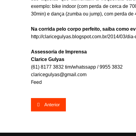
exemplo: bike indoor (com perda de cerca de 700 
30min) e dança (zumba ou jump), com perda de 
Na corrida pelo corpo perfeito, saiba como ev
http://claricegulyas.blogspot.com.br/2014/03/dia
Assessoria de Imprensa
Clarice Gulyas
(61) 8177 3832 tim/whatssapp / 9955 3832
claricegulyas@gmail.com
Feed
Navegação
Anterior
de
Post