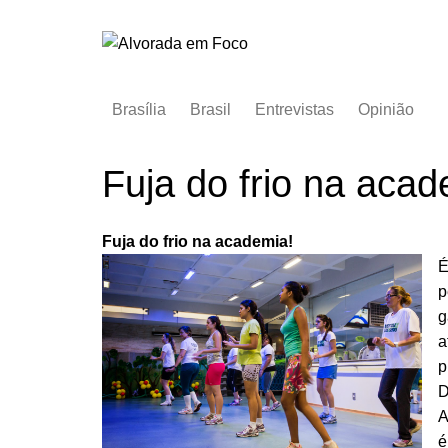
Ir
para
o
conteúdo
Brasília
Brasil
Entrevistas
Opinião
Fuja do frio na acad
Fuja do frio na academia!
É
p
g
a
p
D
A
é