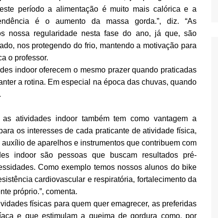
este período a alimentação é muito mais calórica e a
endência é o aumento da massa gorda.”, diz. “As
os nossa regularidade nesta fase do ano, já que, são
ado, nos protegendo do frio, mantendo a motivação para
ca o professor.
ades indoor oferecem o mesmo prazer quando praticadas
anter a rotina. Em especial na época das chuvas, quando
.
n, as atividades indoor também tem como vantagem a
ara os interesses de cada praticante de atividade física,
 o auxílio de aparelhos e instrumentos que contribuem com
dades indoor são pessoas que buscam resultados pré-
cessidades. Como exemplo temos nossos alunos do bike
istência cardiovascular e respiratória, fortalecimento da
te próprio.”, comenta.
ividades físicas para quem quer emagrecer, as preferidas
íaca e que estimulam a queima de gordura como, por