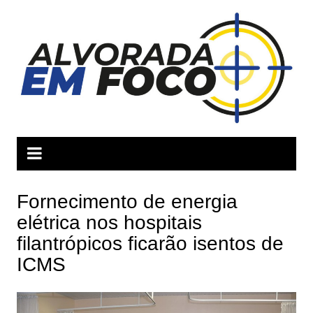
Ir
para
o
conteúdo
Fornecimento de energia
elétrica nos hospitais
filantrópicos ficarão isentos de
ICMS