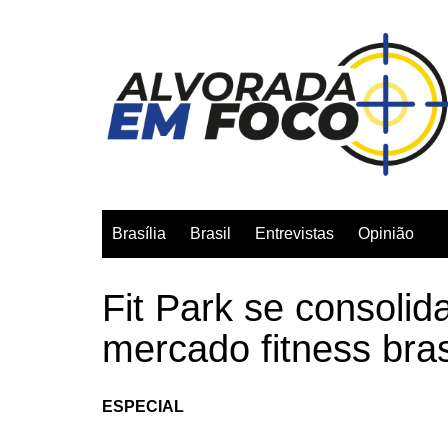
Ir
para
o
conteúdo
Brasília
Brasil
Entrevistas
Opinião
Fit Park se consolid
mercado fitness bras
ESPECIAL