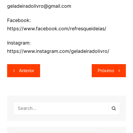
geladeiradolivro@gmail.com
Facebook:
https://www.facebook.com/refresqueideias/
Instagram:
https://www.instagram.com/geladeiradolivro/
Navegação
Anterior
Próximo
de
Post