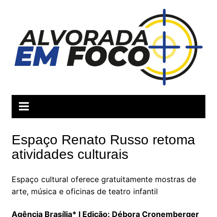
Ir
para
o
conteúdo
Espaço Renato Russo retoma
atividades culturais
Espaço cultural oferece gratuitamente mostras de
arte, música e oficinas de teatro infantil
Agência Brasília* I Edição: Débora Cronemberger