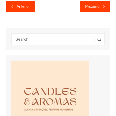
Navegação
Anterior
Próximo
de
Post