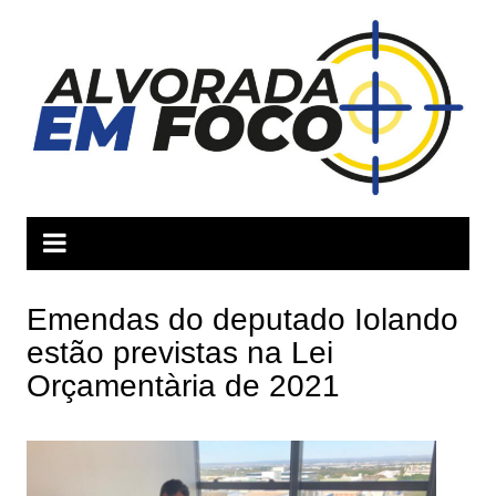
Ir
para
o
conteúdo
Emendas do deputado Iolando
estão previstas na Lei
Orçamentària de 2021