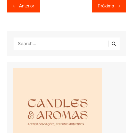
Navegação
Anterior
Próximo
de
Post