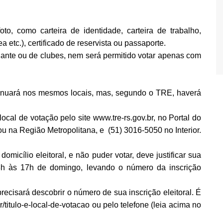
, como carteira de identidade, carteira de trabalho,
ea etc.), certificado de reservista ou passaporte.
dante ou de clubes, nem será permitido votar apenas com
tinuará nos mesmos locais, mas, segundo o TRE, haverá
ocal de votação pelo site www.tre-rs.gov.br, no Portal do
ou na Região Metropolitana, e (51) 3016-5050 no Interior.
omicílio eleitoral, e não puder votar, deve justificar sua
8h às 17h de domingo, levando o número da inscrição
ecisará descobrir o número de sua inscrição eleitoral. É
or/titulo-e-local-de-votacao ou pelo telefone (leia acima no