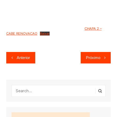
CHAPA 2 –
CABE RENOVACAO
Baixar
Navegação
Anterior
Próximo
de
Post