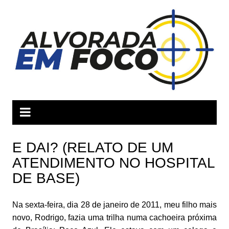
Ir
para
o
conteúdo
E DAI? (RELATO DE UM
ATENDIMENT​O NO HOSPITAL
DE BASE)
Na sexta-feira, dia 28 de janeiro de 2011, meu filho mais
novo, Rodrigo, fazia uma trilha numa cachoeira próxima