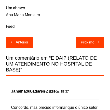
Um abraço.
Ana Maria Monteiro
Feed
Navegação
Anterior
Próximo
de
Post
Um comentário em “
E DAI? (RELATO DE
UM ATENDIMENT​O NO HOSPITAL DE
BASE)
”
Janaína Valadares
disse:
27 de maio de 2011 às 18:37
Concordo, mas preciso informar que o único setor