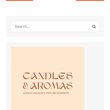
de
Post