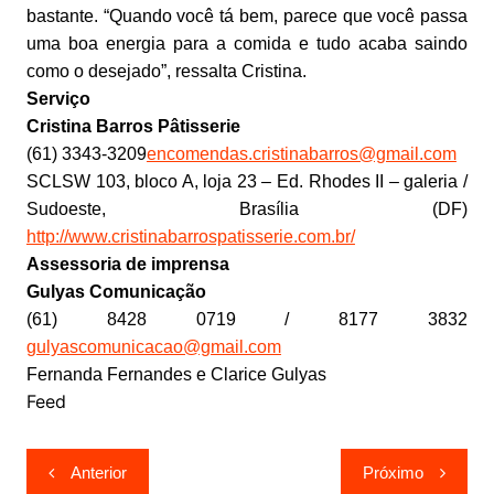
bastante. “Quando você tá bem, parece que você passa
uma boa energia para a comida e tudo acaba saindo
como o desejado”, ressalta Cristina.
Serviço
Cristina Barros Pâtisserie
(61) 3343-3209
encomendas.cristinabarros@gmail.com
SCLSW 103, bloco A, loja 23 – Ed. Rhodes II – galeria /
Sudoeste, Brasília (DF)
http://www.cristinabarrospatisserie.com.br/
Assessoria de imprensa
Gulyas Comunicação
(61) 8428 0719 / 8177 3832
gulyascomunicacao@gmail.com
Fernanda Fernandes e Clarice Gulyas
Feed
Navegação
Anterior
Próximo