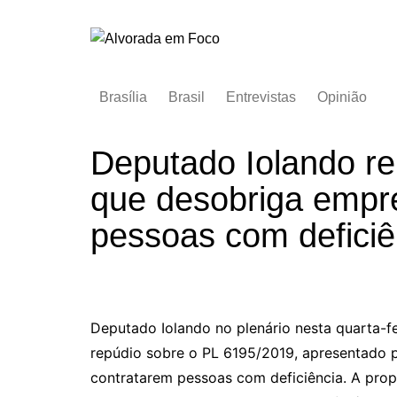
Ir
para
o
conteúdo
Brasília
Brasil
Entrevistas
Opinião
Deputado Iolando rep
que desobriga empr
pessoas com deficiê
Deputado Iolando no plenário nesta quarta-fe
repúdio sobre o PL 6195/2019, apresentado 
contratarem pessoas com deficiência. A prop