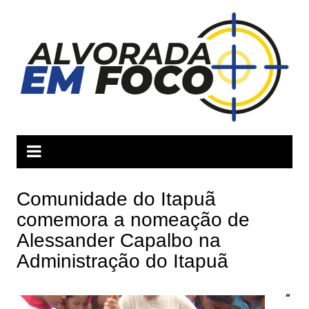
Ir
para
o
conteúdo
Comunidade do Itapuã
comemora a nomeação de
Alessander Capalbo na
Administração do Itapuã
“