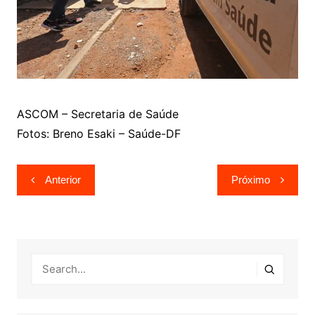
ASCOM – Secretaria de Saúde
Fotos: Breno Esaki – Saúde-DF
Navegação
Anterior
Próximo
de
Post