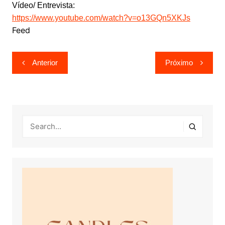
Vídeo/ Entrevista:
https://www.youtube.com/watch?v=o13GQn5XKJs
Feed
Navegação
Anterior
Próximo
de
Post